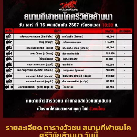
รายละเอียด ตารางวัวชน สนามกีฬาชนโค
ศรีวิชัยล้านนา วันนี้