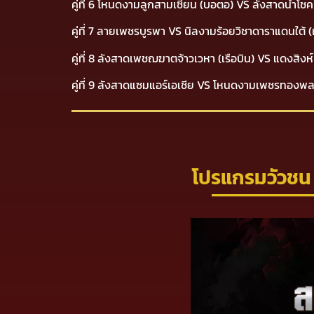
คู่ที่ 6 โหนดงามลูกสามเซียน (บอตอ) VS ลังสาดนำโ
คู่ที่ 7 ลายเพชรบูรพา VS นิลงามร้อยวิชาดาราแดนใต
คู่ที่ 8 ลังสาดเพชฌฆาตจ้าวเวหา (เรือบิน) VS แดงส
คู่ที่ 9 ลังสาดแซมแอร์เอเชีย VS โหนดงามเพชรทอง
โปรแกรมวัวชน 