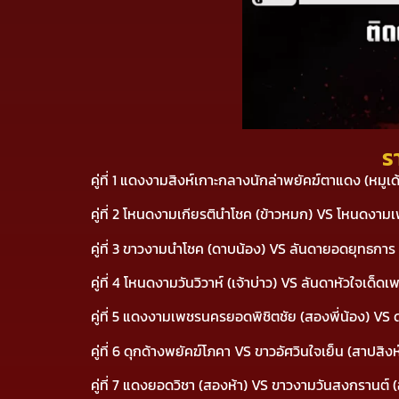
ร
คู่ที่ 1 แดงงามสิงห์เกาะกลางนักล่าพยัคฆ์ตาแดง (หมู
คู่ที่ 2 โหนดงามเกียรตินำโชค (ข้าวหมก) VS โหนดงา
คู่ที่ 3 ขาวงามนำโชค (ดาบน้อง) VS ลันดายอดยุทธการ
คู่ที่ 4 โหนดงามวันวิวาห์ (เจ้าบ่าว) VS ลันดาหัวใจเ
คู่ที่ 5 แดงงามเพชรนครยอดพิชิตชัย (สองพี่น้อง) VS ด
คู่ที่ 6 ดุกด้างพยัคฆ์โภคา VS ขาวอัศวินใจเย็น (สาปสิงห
คู่ที่ 7 แดงยอดวิชา (สองห้า) VS ขาวงามวันสงกรานต์