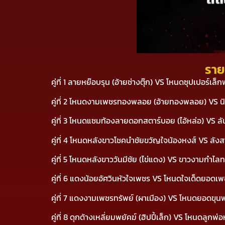
ราย
คู่ที่ 1 ลายหย๊อบรุน (อ้ายช่างตุ๊ก) VS โหนดซุปเปอร์
คู่ที่ 2 โหนดงามเพชรทองพลอย (อ้ายทองพลอย) VS น
คู่ที่ 3 โหนดแซมท้องลายดอกสตาร์บอย (ไอ้หล่อ) VS 
คู่ที่ 4 โหนดหลังขาวโชคนำชัยขวัญใจน้องหงส์ VS ลั
คู่ที่ 5 โหนดหลังขาววันมีชัย (ไข่แดง) VS ขาวงามกำไลท
คู่ที่ 6 แดงน้อยอัศวินหัวใจเพชร VS โหนดใจเด็ดยอดเพช
คู่ที่ 7 แดงงามเพชรทรัพย์ (ผาเมือง) VS โหนดยอดขุ
คู่ที่ 8 ดุกด้างเหลี่ยมพยัคฆ์ (ฮิปปี้เล็ก) VS โหนด