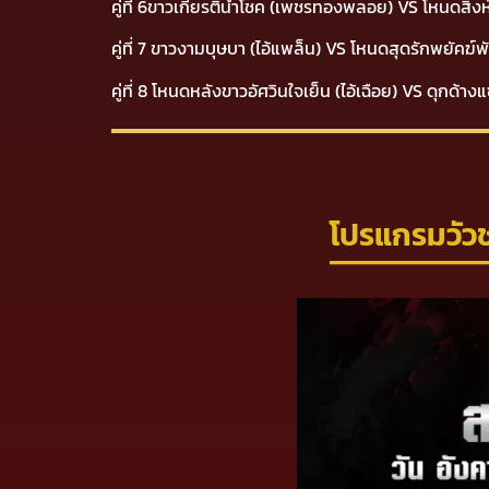
คู่ที่ 6ขาวเกียรตินำโชค (เพชรทองพลอย) VS โหนดสิงห์
คู่ที่ 7 ขาวงามบุษบา (ไอ้แพล็น) VS โหนดสุดรักพยัคฆ
คู่ที่ 8 โหนดหลังขาวอัศวินใจเย็น (ไอ้เฉือย) VS ดุกด
โปรแกรมวัว