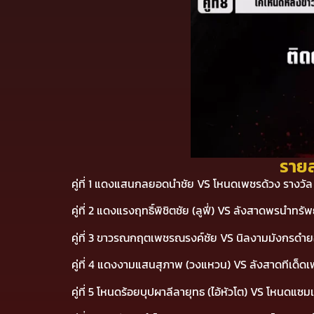
รายล
คู่ที่ 1 แดงแสนกลยอดนำชัย VS โหนดเพชรด้วง รางวั
คู่ที่ 2 แดงแรงฤทธิ์พิชิตชัย (ลูฟี่) VS ลังสาดพรนำทร
คู่ที่ 3 ขาวรณกฤตเพชรณรงค์ชัย VS นิลงามมังกรดำ
คู่ที่ 4 แดงงามแสนสุภาพ (วงแหวน) VS ลังสาดทีเด็ด
คู่ที่ 5 โหนดร้อยบุปผาลีลายุทธ (ไอ้หัวโต) VS โหนดแ