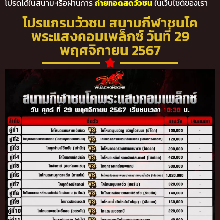
โปรดได้ในสนามหรือผ่านการ
ถ่ายทอดสดวัวชน
ในเว็บไซต์ของเรา
โปรแกรมวัวชน สนามกีฬาชนโค
พระแสงคอมเพล็กซ์ วันที่ 29
พฤศจิกายน 2567