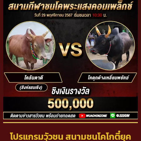
โปรแกรมวัวชน สนามชนโคโกตี๋ยุค