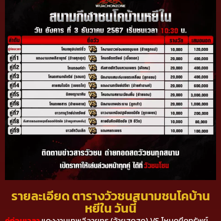
รายละเอียด ตารางวัวชนสนามชนโคบ้าน
หยีใน วันนี้
คู่ก่อนเวลา
แดงงามเทพลีลายุทธ (อ้ายสุดสุด) VS โหนดยึดทรัพย์