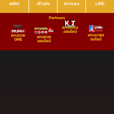
สมัคร
เข้าเล่น
ฝากถอน
LINE
Partners
แทงไก่ชน
ออนไลน์
แทงบาสอ
แทงมวย
แทงหวย
อนไลน์
ONE
ออนไลน์