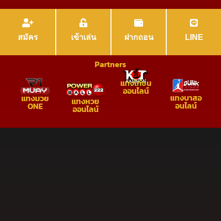
สมัคร
เข้าเล่น
ฝากถอน
LINE
Partners
แทงไก่ชน
ออนไลน์
แทงบาสอ
แทงมวย
แทงหวย
อนไลน์
ONE
ออนไลน์