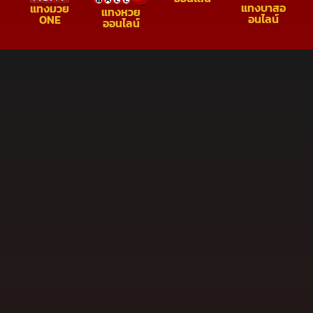
แทงบาสอ
แทงมวย
แทงหวย
อนไลน์
ONE
ออนไลน์