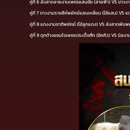
คู่ที่ 6 ลังสาดลายงามเพชรแสนชัย (สายฟ้า) VS ขาวง
คู่ที่ 7 ขาวงามราชสีห์พยัคฆ์แสนเหลี่ยม (ไอ้แสน) 
คู่ที่ 8 แดงงามชาติพยัคฆ์ (ไอ้ลูกแดง) VS ลังสาดพั
คู่ที่ 9 ดุกด้างแซมใจเพชรประเด็จศึก (อิคคิว) VS นิ