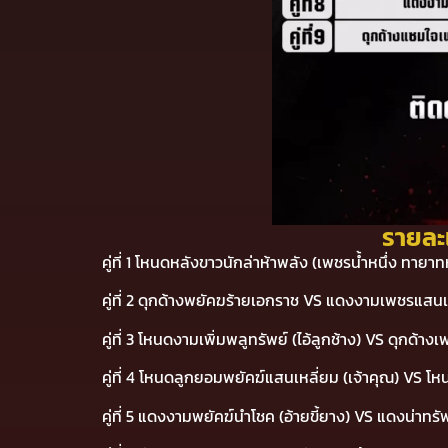
รายละ
คู่ที่ 1 โหนดหลังขาวนักล่าห้าพลัง (เพชรน้ำหนึ่ง ทา
คู่ที่ 2 ดุกด้างพยัคฆร้ายเอกราช VS แดงงามเพชรแสน
คู่ที่ 3 โหนดงามเพิ่มพลูทรัพย์ (ไอ้ลูกช้าง) VS ดุกด้า
คู่ที่ 4 โหนดลูกยอมพยัคฆ์แสนเหลี่ยม (เจ้าคุณ) VS โหนด
คู่ที่ 5 แดงงามพยัคฆ์นำโชค (อ้ายขี้ยาง) VS แดงน่าทรั