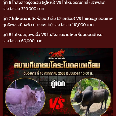
คู่ที่ 6 โคลังสาดรุ่งตะวัน (หูใหญ่) VS โคโหนดรณฤทธิ์ (เจ้าพลัง)
รางวัลรวม 320,000 บาท
คู่ที่ 7 โคโหนดงามสิงห์สวนปาล์ม (อ้ายเนือย) VS โคแดงลูกยอดเทพ
ฤทธิเพชรเมืองฟ้า (แดงเซเว่น) รางวัลรวม 110,000 บาท
คู่ที่ 8 โคโหนดขุนพลจิ๋ว VS โคลังสาดงามโหดเหี้ยมยอดนักรบ
รางวัลรวม 60,000 บาท